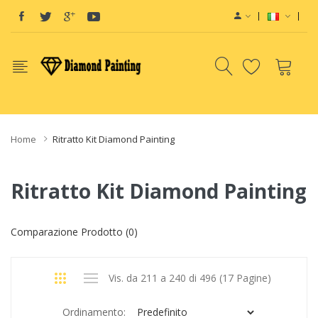
eals
e-Liquid
Vape hardware
E-Liquids
vapor clearance
E-Liquid
e-Liquids
e
Home
Ritratto Kit Diamond Painting
Ritratto Kit Diamond Painting
Comparazione Prodotto (0)
Vis. da 211 a 240 di 496 (17 Pagine)
Ordinamento: