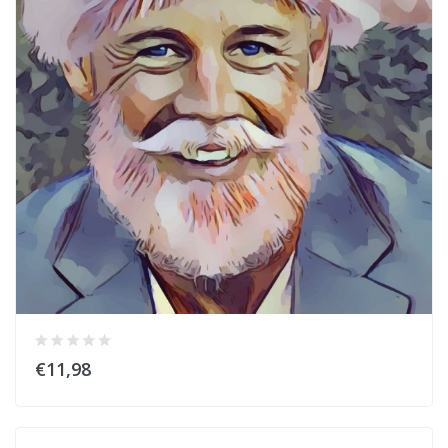
€11,98