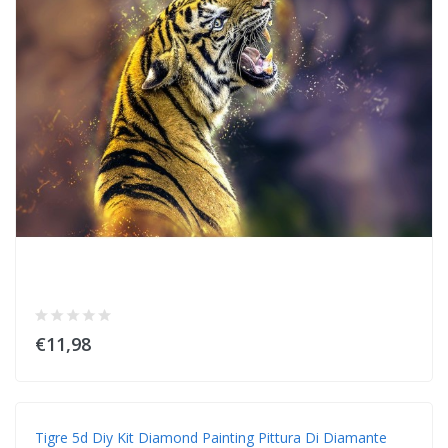
€11,98
Tigre 5d Diy Kit Diamond Painting Pittura Di Diamante