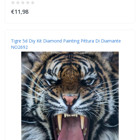
€11,98
Tigre 5d Diy Kit Diamond Painting Pittura Di Diamante
NO2692