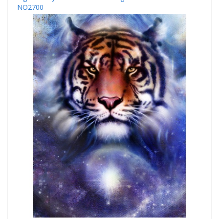
NO2700