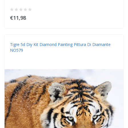
€11,98
Tigre 5d Diy Kit Diamond Painting Pittura Di Diamante
NO579