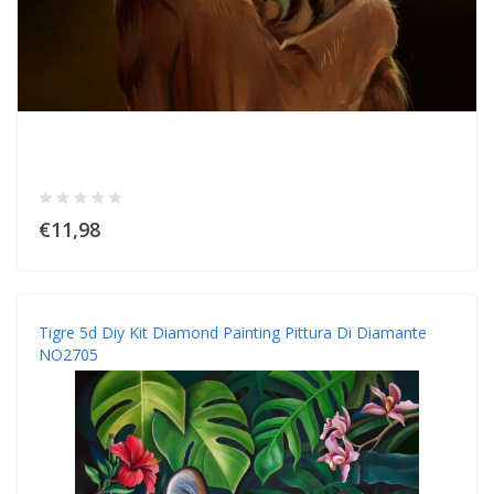
€11,98
Tigre 5d Diy Kit Diamond Painting Pittura Di Diamante
NO2705