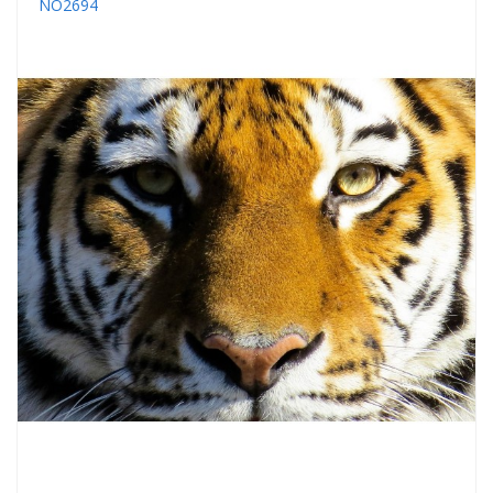
NO2694