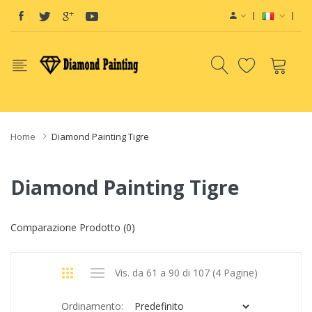
Vape deals
e-Liquid
Vape hardware
E-Liqui
Home
Diamond Painting Tigre
Diamond Painting Tigre
Comparazione Prodotto (0)
Vis. da 61 a 90 di 107 (4 Pagine)
Ordinamento: