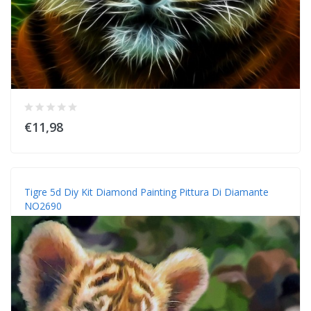
€11,98
Tigre 5d Diy Kit Diamond Painting Pittura Di Diamante
NO2690