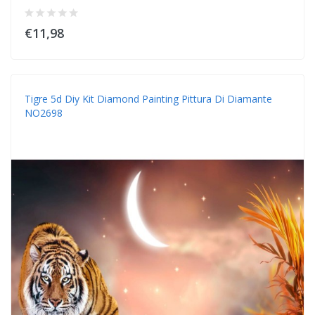
€11,98
Tigre 5d Diy Kit Diamond Painting Pittura Di Diamante
NO2698