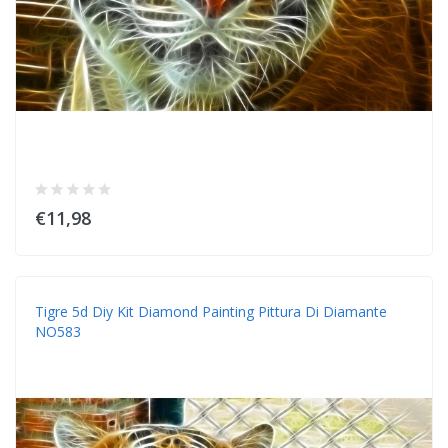
€11,98
Tigre 5d Diy Kit Diamond Painting Pittura Di Diamante
NO583