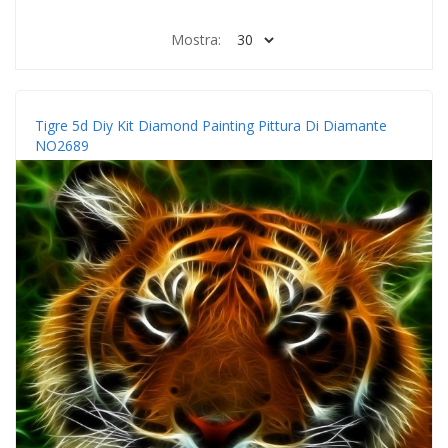
Mostra:
Tigre 5d Diy Kit Diamond Painting Pittura Di Diamante
NO2689