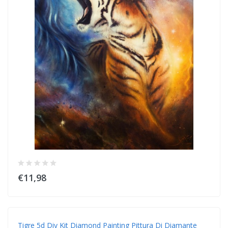
€11,98
Tigre 5d Diy Kit Diamond Painting Pittura Di Diamante