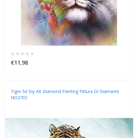
€11,98
Tigre 5d Diy Kit Diamond Painting Pittura Di Diamante
NO2702