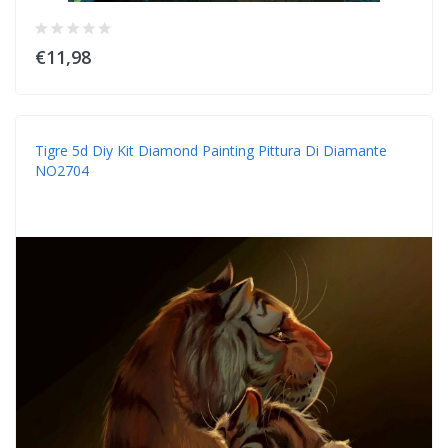
€11,98
Tigre 5d Diy Kit Diamond Painting Pittura Di Diamante
NO2704