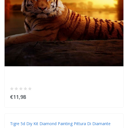
€11,98
Tigre 5d Diy Kit Diamond Painting Pittura Di Diamante