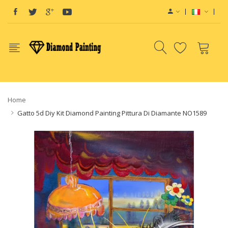
deals
e-Liquid
Vape hardware
E-Liquids
vapor clearance
E-Liquid
e-Liquid
Home
Gatto 5d Diy Kit Diamond Painting Pittura Di Diamante NO1589