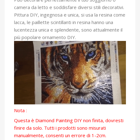
camera da letto e soddisfare diversi stili decorativi.
Pittura DIY, ingegnosa e unica, si usa la resina come
lacca, le paillette scintillanti in resina hanno una
lucentezza unica e splendente, sono attualmente il
più popolare ornamento DIY.
Nota :
Questa è Diamond Painting DIY non finita, dovresti
finire da solo. Tutti i prodotti sono misurati
manualmente, consenti un errore di 1-2cm.