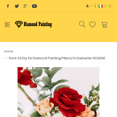
d
Vape hardware
E-Liquids
vapor clearance
E-Liquid
e-Liquids
e-Juice
Dispo
Home
Fiore 5d Diy Kit Diamond Painting Pittura Di Diamante NO4260