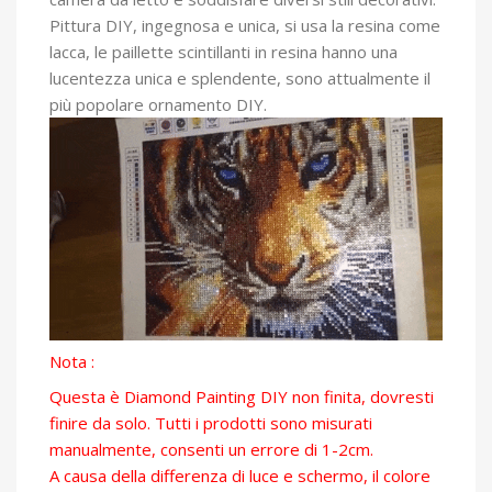
Pittura DIY, ingegnosa e unica, si usa la resina come
lacca, le paillette scintillanti in resina hanno una
lucentezza unica e splendente, sono attualmente il
più popolare ornamento DIY.
Nota :
Questa è Diamond Painting DIY non finita, dovresti
finire da solo. Tutti i prodotti sono misurati
manualmente, consenti un errore di 1-2cm.
A causa della differenza di luce e schermo, il colore