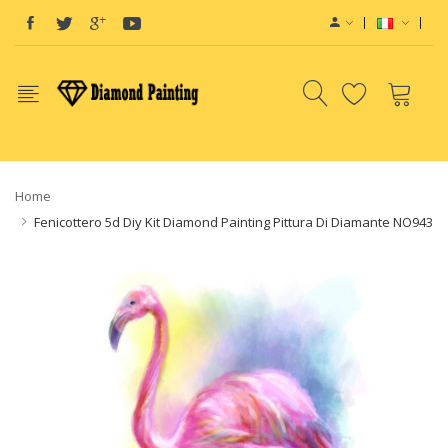
Vape deals
e-Liquid
Vape hardware
E-Liquids
vapor clearanc
Home
Fenicottero 5d Diy Kit Diamond Painting Pittura Di Diamante NO943