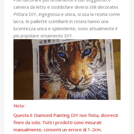
camera da letto e soddisfare diversi stili decorativi.
Pittura DIY, ingegnosa e unica, si usa la resina come
lacca, le paillette scintillanti in resina hanno una
lucentezza unica e splendente, sono attualmente il
più popolare ornamento DIY.
Nota :
Questa è Diamond Painting DIY non finita, dovresti
finire da solo. Tutti i prodotti sono misurati
manualmente, consenti un errore di 1-2cm.