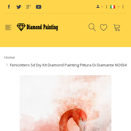
Vape deals
e-Liquid
Vape hardware
E-Liquids
va
Home
Fenicottero 5d Diy Kit Diamond Painting Pittura Di Diamante NO934