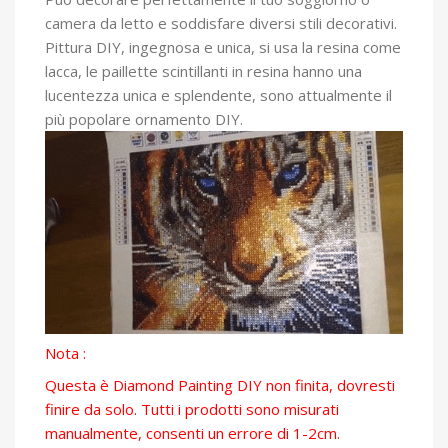
camera da letto e soddisfare diversi stili decorativi.
Pittura DIY, ingegnosa e unica, si usa la resina come
lacca, le paillette scintillanti in resina hanno una
lucentezza unica e splendente, sono attualmente il
più popolare ornamento DIY.
Nota :
Questa è Diamond Painting DIY non finita, dovresti
finire da solo. Tutti i prodotti sono misurati
manualmente, consenti un errore di 1-2cm.