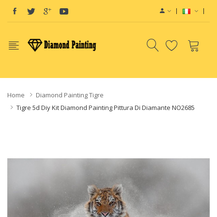
rance
E-Liquid
e-Liquids
e-Juice
Disposable E-Cigs
Home
Diamond Painting Tigre
Tigre 5d Diy Kit Diamond Painting Pittura Di Diamante NO2685