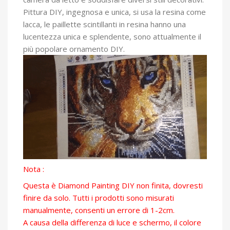
Pittura DIY, ingegnosa e unica, si usa la resina come
lacca, le paillette scintillanti in resina hanno una
lucentezza unica e splendente, sono attualmente il
più popolare ornamento DIY.
Nota :
Questa è Diamond Painting DIY non finita, dovresti
finire da solo. Tutti i prodotti sono misurati
manualmente, consenti un errore di 1-2cm.
A causa della differenza di luce e schermo, il colore