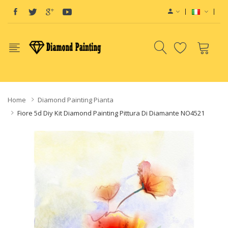
Vape deals
e-Liquid
Vape hardware
E-Liquids
vapor
Home
Diamond Painting Pianta
Fiore 5d Diy Kit Diamond Painting Pittura Di Diamante NO4521