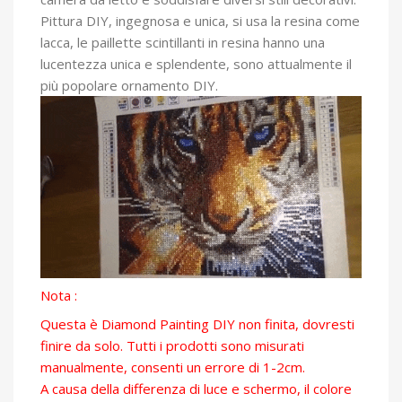
Pittura DIY, ingegnosa e unica, si usa la resina come
lacca, le paillette scintillanti in resina hanno una
lucentezza unica e splendente, sono attualmente il
più popolare ornamento DIY.
Nota :
Questa è Diamond Painting DIY non finita, dovresti
finire da solo. Tutti i prodotti sono misurati
manualmente, consenti un errore di 1-2cm.
A causa della differenza di luce e schermo, il colore