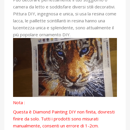
camera da letto e soddisfare diversi stili decorativi.
Pittura DIY, ingegnosa e unica, si usa la resina come
lacca, le paillette scintillanti in resina hanno una
lucentezza unica e splendente, sono attualmente il
più popolare ornamento DIY.
Nota :
Questa è Diamond Painting DIY non finita, dovresti
finire da solo. Tutti i prodotti sono misurati
manualmente, consenti un errore di 1-2cm.