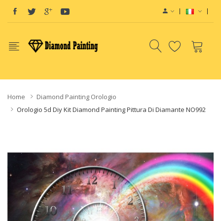
Vape deals
e-Liquid
Vape hardware
E-Liquids
vapor cl
Home
Diamond Painting Orologio
Orologio 5d Diy Kit Diamond Painting Pittura Di Diamante NO992