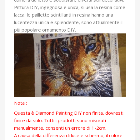
Pittura DIY, ingegnosa e unica, si usa la resina come
lacca, le paillette scintillanti in resina hanno una
lucentezza unica e splendente, sono attualmente il
più popolare ornamento DIY.
Nota :
Questa è Diamond Painting DIY non finita, dovresti
finire da solo. Tutti i prodotti sono misurati
manualmente, consenti un errore di 1-2cm.
A causa della differenza di luce e schermo, il colore