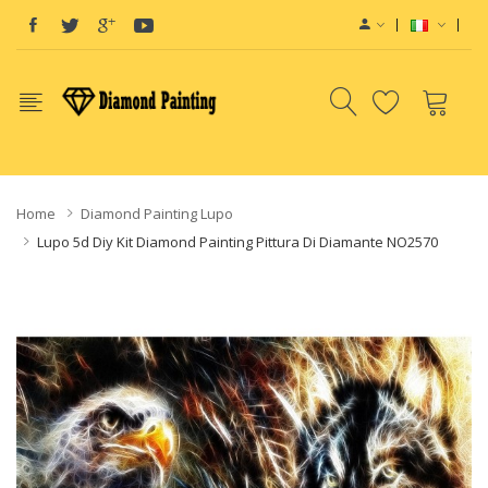
quids
vapor clearance
E-Liquid
e-Liquids
e-Juice
Disposable E-Cigs
Home
Diamond Painting Lupo
Lupo 5d Diy Kit Diamond Painting Pittura Di Diamante NO2570