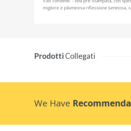
Il kit contiene: - tela pre-stampata, con spec
migliore e piluminosa riflessione luminosa, sc
Prodotti
Collegati
We Have
Recommenda