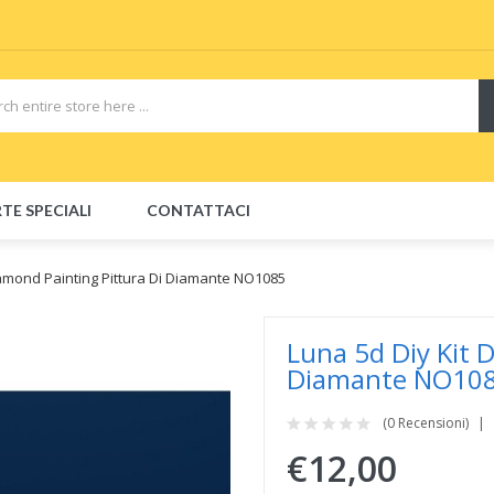
Vape deals
e-Liquid
Vape hardware
E-Liquids
vapor clearance
E-Liq
TE SPECIALI
CONTATTACI
iamond Painting Pittura Di Diamante NO1085
Luna 5d Diy Kit 
Diamante NO10
(0 Recensioni)
€12,00