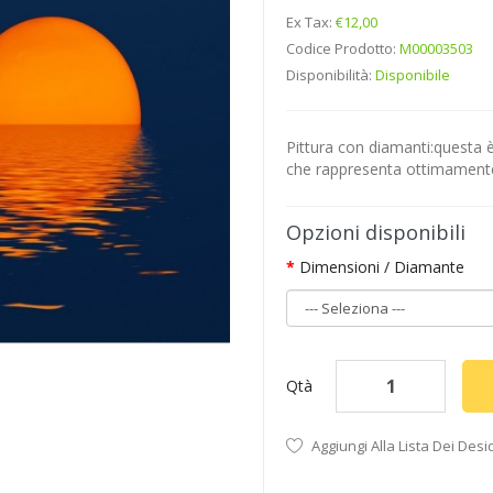
Ex Tax:
€12,00
Codice Prodotto:
M00003503
Disponibilità:
Disponibile
Pittura con diamanti:questa è
che rappresenta ottimamente l
Opzioni disponibili
Dimensioni / Diamante
Qtà
Aggiungi Alla Lista Dei Desi