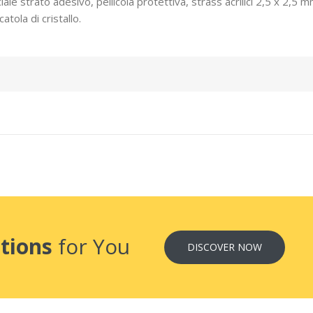
iale strato adesivo, pellicola protettiva, strass acrilici 2,5 x 2,5 m
atola di cristallo.
tions
for You
DISCOVER NOW