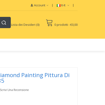
Account
It-It
Lista dei Desideri (0)
0 prodotti - €0,00
uid
e-Liquids
e-Juice
Disposable E-Cigs
Diamond Painting Pittura Di
85
Scrivi Una Recensione