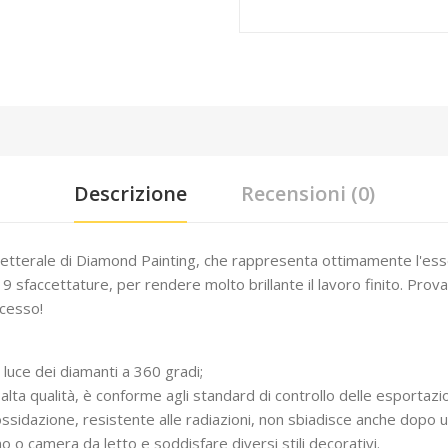
Descrizione
Recensioni (0)
letterale di Diamond Painting, che rappresenta ottimamente l'esse
 9 sfaccettature, per rendere molto brillante il lavoro finito. Pro
ccesso!
a luce dei diamanti a 360 gradi;
alta qualità, è conforme agli standard di controllo delle esportazio
ll'ossidazione, resistente alle radiazioni, non sbiadisce anche dopo 
o camera da letto e soddisfare diversi stili decorativi.