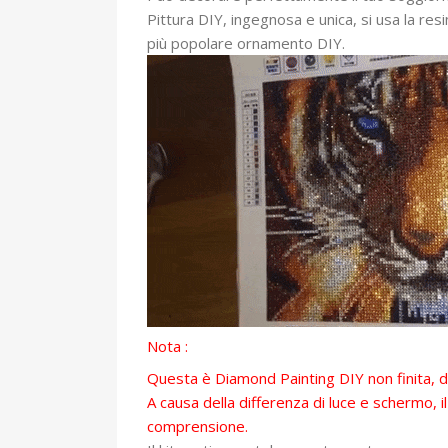
Pittura DIY, ingegnosa e unica, si usa la res
più popolare ornamento DIY.
Nota :
Questa è Diamond Painting DIY non finita, do
A causa della differenza di luce e schermo, 
comprensione.