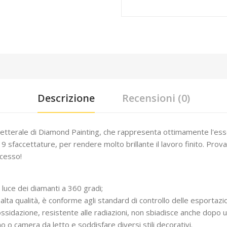
Descrizione
Recensioni (0)
letterale di Diamond Painting, che rappresenta ottimamente l'esse
 9 sfaccettature, per rendere molto brillante il lavoro finito. Pro
ccesso!
a luce dei diamanti a 360 gradi;
alta qualità, è conforme agli standard di controllo delle esportazio
ll'ossidazione, resistente alle radiazioni, non sbiadisce anche dopo 
o camera da letto e soddisfare diversi stili decorativi.