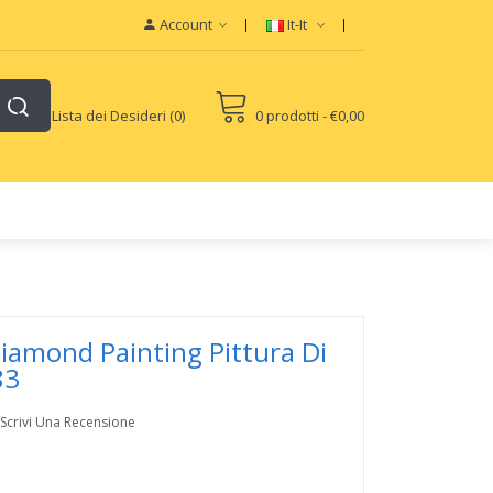
Account
It-It
Lista dei Desideri (0)
0 prodotti - €0,00
Cigs
Diamond Painting Pittura Di
83
Scrivi Una Recensione