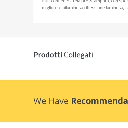
Il kit contiene: - tela pre-stampata, con spec
migliore e piluminosa riflessione luminosa, sc
Prodotti
Collegati
We Have
Recommenda