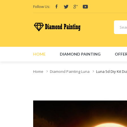
Follow Us:
Vape deals
e-Liquid
Vape ha
HOME
DIAMOND PAINTING
OFFER
Home
Diamond Painting Luna
Luna 5d Diy Kit D