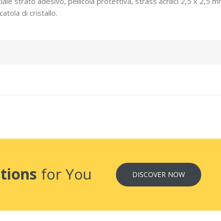
iale strato adesivo, pellicola protettiva, strass acrilici 2,5 x 2,5 m
atola di cristallo.
tions
for You
DISCOVER NOW