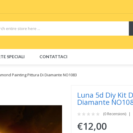
rdware
E-Liquids
vapor clearance
E-Liquid
e-Liquids
e-Juice
Disposable E-
TE SPECIALI
CONTATTACI
iamond Painting Pittura Di Diamante NO1083
Luna 5d Diy Kit 
Diamante NO10
(0 Recensioni)
€12,00