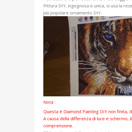
Pittura DIY, ingegnosa e unica, si usa la res
più popolare ornamento DIY.
Nota :
Questa è Diamond Painting DIY non finita, do
A causa della differenza di luce e schermo, 
comprensione.