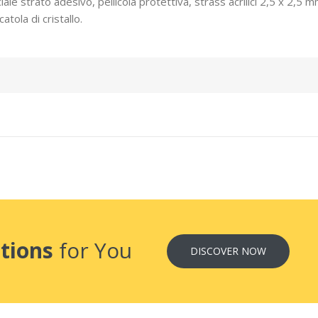
iale strato adesivo, pellicola protettiva, strass acrilici 2,5 x 2,5 m
atola di cristallo.
tions
for You
DISCOVER NOW