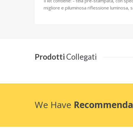
Il kit contiene: - tela pre-stampata, con spec
migliore e piluminosa riflessione luminosa, sc
Prodotti
Collegati
We Have
Recommenda