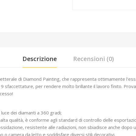
Descrizione
Recensioni (0)
letterale di Diamond Painting, che rappresenta ottimamente l'esse
 9 sfaccettature, per rendere molto brillante il lavoro finito. Pro
ccesso!
a luce dei diamanti a 360 gradi;
alta qualità, è conforme agli standard di controllo delle esportazio
ll'ossidazione, resistente alle radiazioni, non sbiadisce anche dopo 
o camera da letto e soddisfare diversi stili decorativi.