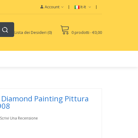
Account
It-It
Lista dei Desideri (0)
0 prodotti - €0,00
it Diamond Painting Pittura
908
Scrivi Una Recensione