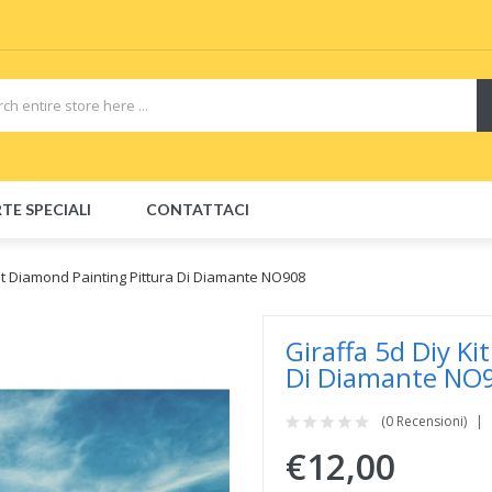
uid
e-Liquids
e-Juice
Disposable E-Cigs
TE SPECIALI
CONTATTACI
Kit Diamond Painting Pittura Di Diamante NO908
Giraffa 5d Diy K
Di Diamante NO
(0 Recensioni)
€12,00