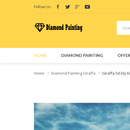
Follow Us:
Vape deals
e-Liquid
Vape hardware
E-Liquids
vapor clearance
E-Liq
HOME
DIAMOND PAINTING
OFFER
Home
Diamond Painting Giraffa
Giraffa 5d Diy 