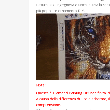
Pittura DIY, ingegnosa e unica, si usa la res
più popolare ornamento DIY.
Nota :
Questa è Diamond Painting DIY non finita, do
A causa della differenza di luce e schermo, 
comprensione.